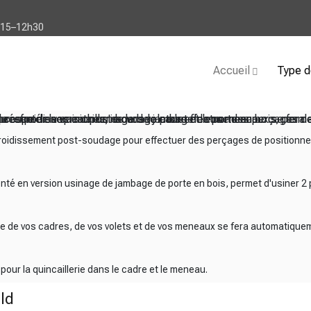
h15–12h30
Accueil
Type d
e refroidissement post-soudage pour effectuer des perçages de 
e présenté en version usinage de jambage de porte en bois, perm
a coupe de vos cadres, de vos volets et de vos meneaux se fera
es pour la quincaillerie dans le cadre et le meneau.
froidissement post-soudage pour effectuer des perçages de positionne
senté en version usinage de jambage de porte en bois, permet d'usiner 2
pe de vos cadres, de vos volets et de vos meneaux se fera automatique
ur la quincaillerie dans le cadre et le meneau.
ld