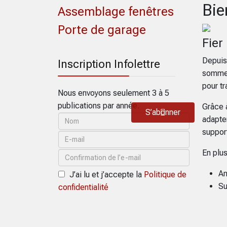
Bie
Assemblage fenêtres
Porte de garage
Fier
Depuis
Inscription Infolettre
sommes
pour tr
Nous envoyons seulement 3 à 5
publications par année.
Grâce 
S’abonner
adapte
suppor
En plu
An
J’ai lu et j’accepte la
Politique de
Su
confidentialité