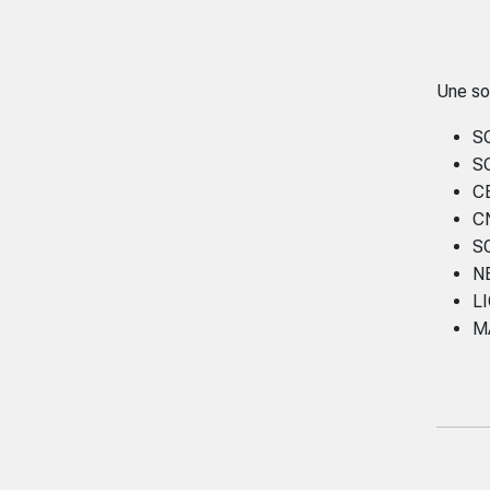
Une so
S
S
C
C
S
N
L
M