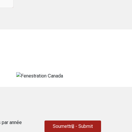
nt
s par année
Soumettre - Submit