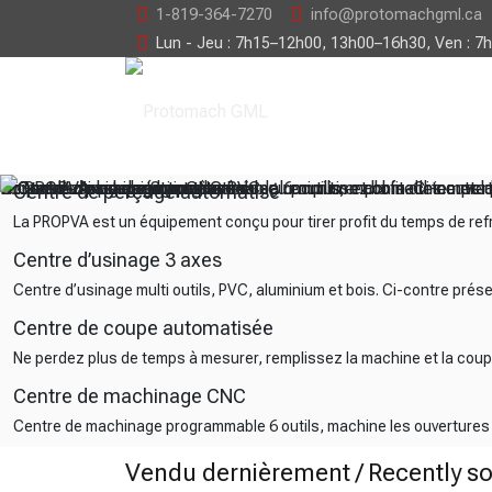
1-819-364-7270
info@protomachgml.ca
Lun - Jeu : 7h15–12h00, 13h00–16h30, Ven : 7
La PROPVA est un équipement conçu pour tirer profit du temps d
Centre d’usinage multi outils, PVC, aluminium et bois. Ci-contr
Ne perdez plus de temps à mesurer, remplissez la machine et l
Centre de machinage programmable 6 outils, machine les ouvertur
Centre de perçage automatisé
La PROPVA est un équipement conçu pour tirer profit du temps de re
Centre d’usinage 3 axes
Centre d’usinage multi outils, PVC, aluminium et bois. Ci-contre pré
Centre de coupe automatisée
Ne perdez plus de temps à mesurer, remplissez la machine et la cou
Centre de machinage CNC
Centre de machinage programmable 6 outils, machine les ouvertures po
Vendu dernièrement / Recently so